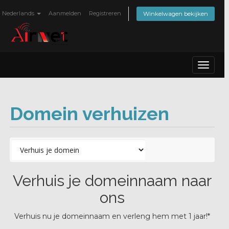
Nederlands
Aanmelden
Registreren
Winkelwagen bekijken
Toggle
navigat
Domein verhuizen
Verhuis je domeinnaam naar
ons
Verhuis nu je domeinnaam en verleng hem met 1 jaar!*