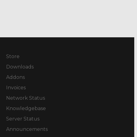
Store
Downloads
Addons
Invoices
Network Status
Knowledgebase
Server Status
Announcements