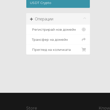
USDT Crypto
Операции
Регистрирай нов домейн
Трансфер на домейн
Преглед на количката
Store
Know