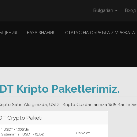
Bulgarian
Вход
БЩЕНИЯ
БАЗА ЗНАНИЯ
СТАТУС НА СЪРВЪРА / МРЕЖАТА
DT Kripto Paketlerimiz.
ipto Satin Aldiginizda, USDT Kripto Cuzdanlariniza %15 Kar ile
T Crypto Paketi
1 USDT - 1,00$'dir
Само от..
Sistemimiz 1 USDT - 0,85€