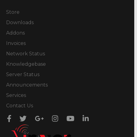
Store
Downloads
Addons
Invoices
Network Status
Knowledgebase
Server Status
Announcements
Services
Contact Us