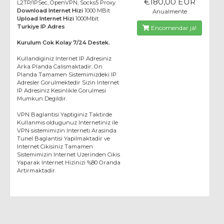
€180,00 EUR
L2TP/IPSec, OpenVPN, Socks5 Proxy
Download Internet Hizi
1000 MBit
Anualmente
Upload Internet Hizi
1000Mbit
Turkiye IP Adres
Encomendar já!
Kurulum Cok Kolay 7/24 Destek.
Kullandiginiz Internet IP Adresiniz
Arka Planda Calismaktadir, On
Planda Tamamen Sistemimizdeki IP
Adresler Gorulmektedir Sizin Internet
IP Adresiniz Kesinlikle Gorulmesi
Mumkun Degildir.
VPN Baglantisi Yaptiginiz Taktirde
Kullanmis oldugunuz Internetiniz ile
VPN sistemimizin Interneti Arasinda
Tunel Baglantisi Yapilmaktadir ve
Internet Cikisiniz Tamamen
Sistemimizin Internet Uzerinden Cikis
Yaparak Internet Hizinizi %80 Oranda
Artirmaktadir.