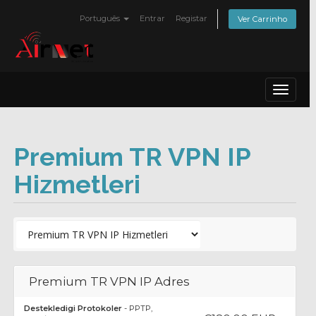
Português
Entrar
Registar
Ver Carrinho
Toggle
navigat
Premium TR VPN IP
Hizmetleri
Premium TR VPN IP Adres
Destekledigi Protokoler
- PPTP,