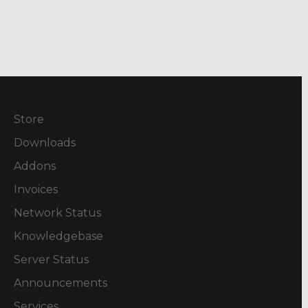
Store
Downloads
Addons
Invoices
Network Status
Knowledgebase
Server Status
Announcements
Services