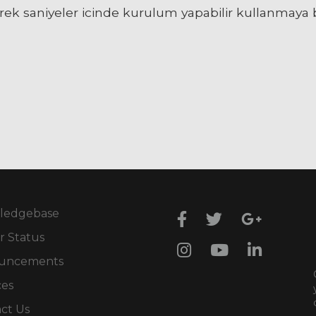
erek saniyeler icinde kurulum yapabilir kullanmaya ba
ledgebase
r Status
uncements
ces
ct Us