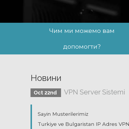
Чим ми можемо вам
допомогти?
Новини
VPN Server Sistemi
Oct 22nd
Sayin Musterilerimiz
Turkiye ve Bulgaristan IP Adres VPN 