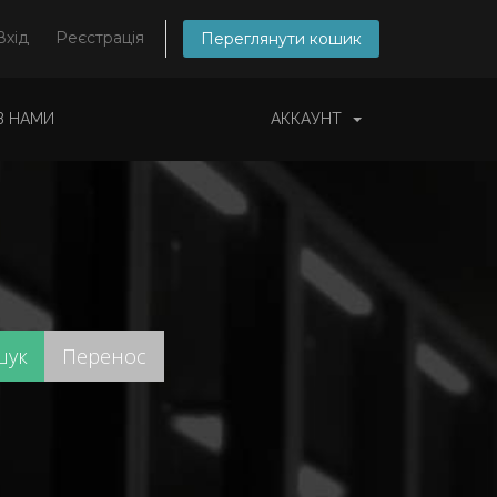
Вхід
Реєстрація
Переглянути кошик
 З НАМИ
АККАУНТ