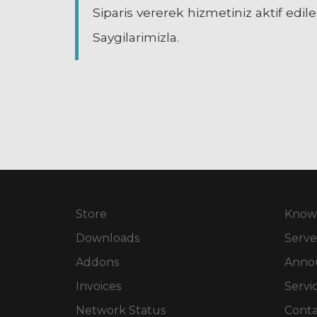
Siparis vererek hizmetiniz aktif edil
Saygilarimizla.
Store
Know
Downloads
Serve
Addons
Anno
Invoices
Servi
Network Status
Conta