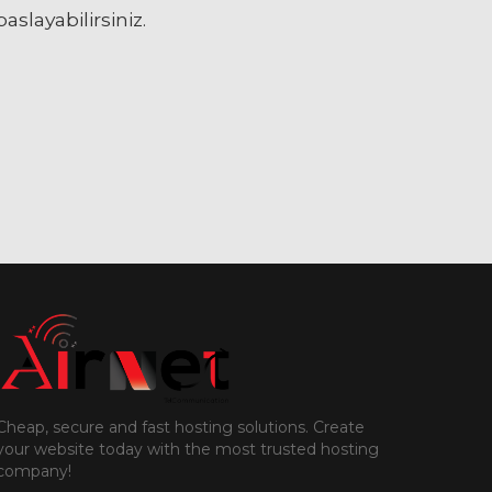
slayabilirsiniz.
Cheap, secure and fast hosting solutions. Create
your website today with the most trusted hosting
company!