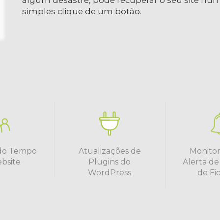
algum desastre, pode recuperar o seu site nu
simples clique de um botão.
do Tempo
Atualizações de
Monitor
bsite
Plugins do
Alerta de
WordPress
de Fi