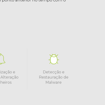
m ponto anterior no tempo com o
ização e
Detecção e
 Alteração
Restauração de
cheiros
Malware