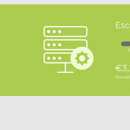
Esc
€3
Mensa