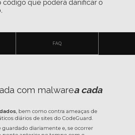
 código que poderá danificar o
.
FAQ
tada com malware
a cada
 dados
, bem como contra ameaças de
cos diários de sites do CodeGuard.
 guardado diariamente e, se ocorrer